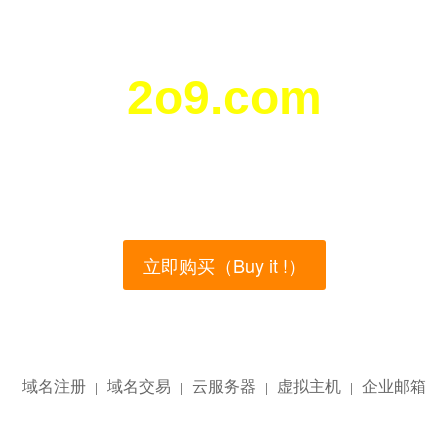
2o9.com
您所访问的域名正在西部数码（west.cn）出售！
main name is currently for sale on the west.cn, Buy
立即购买（Buy it !）
域名注册
域名交易
云服务器
虚拟主机
企业邮箱
|
|
|
|